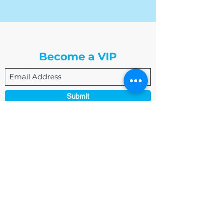
The Write Easley, LLC
Become a VIP
Submit
admin@thewriteeasleyllc.com
864-495-0082
7900 E Union Avenue