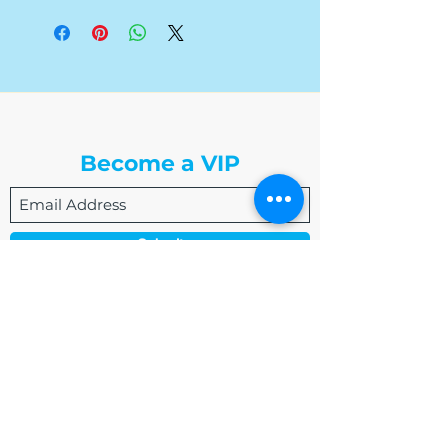
The Write Easley, LLC
Become a VIP
Submit
admin@thewriteeasleyllc.com
864-495-0082