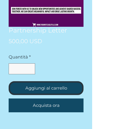
Partnership Letter
Prezzo
500,00 USD
Quantità
*
Aggiungi al carrello
Acquista ora