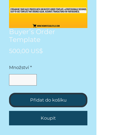
Buyer’s Order
Template
Cena
500,00 US$
Množství
*
Přidat do košíku
Koupit