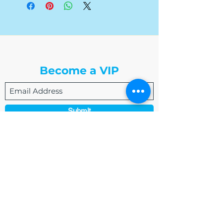
The Write Easley, LLC
Become a VIP
Submit
admin@thewriteeasleyllc.com
864-495-0082