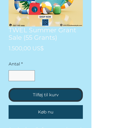
TWEL Summer Grant
Sale (55 Grants)
Pris
1.500,00 US$
Antal
*
Tilføj til kurv
Køb nu