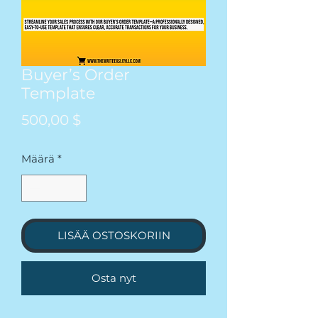
Buyer’s Order
Template
Hinta
500,00 $
Määrä
*
LISÄÄ OSTOSKORIIN
Osta nyt