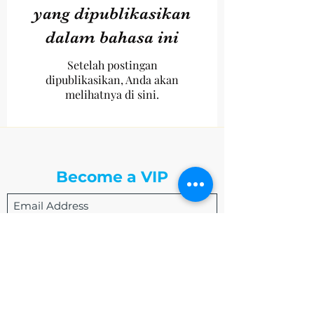
yang dipublikasikan
dalam bahasa ini
Setelah postingan
dipublikasikan, Anda akan
melihatnya di sini.
The Write Easley, LLC
Become a VIP
Submit
admin@thewriteeasleyllc.com