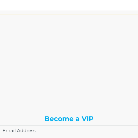
The Write Easley, LLC
7900 E Union Avenue
Suite 1100
Denver, CO 80237
or
8310 South Valley Hwy
3rd Floor
Englewood, CO 80112
Become a VIP