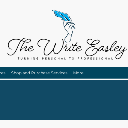
ces
Shop and Purchase Services
More