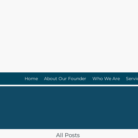
Home
About Our Founder
Who We Are
Servi
All Posts