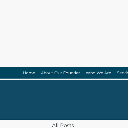
Home
About Our Founder
Who We Are
Servi
All Posts