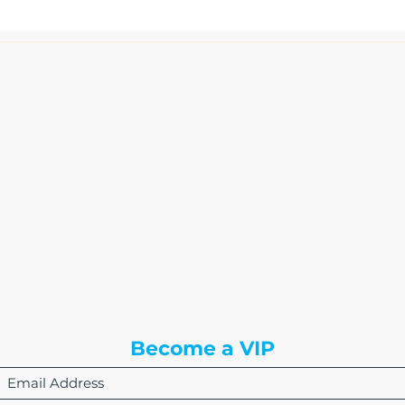
The Write Easley, LLC
7900 E Union Avenue
Suite 1100
Denver, CO 80237
or
8310 South Valley Hwy
3rd Floor
Englewood, CO 80112
Become a VIP